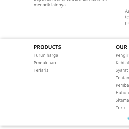
menarik lainnya
A
t
p
PRODUCTS
OUR
Turun harga
Pengi
Produk baru
Kebija
Terlaris
Syarat
Tentan
Pemba
Hubun
Sitem
Toko