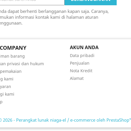
nda dapat berhenti berlangganan kapan saja. Caranya,
emukan informasi kontak kami di halaman aturan
enggunaan.
 COMPANY
AKUN ANDA
Data pribadi
riman barang
Penjualan
kan privasi dan hukum
Nota Kredit
 pemakaian
Alamat
g kami
yaran
gi kami
ap
© 2026 - Perangkat lunak niaga-el / e-commerce oleh PrestaShop